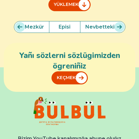
YÜKLEMEK
Mezkür
Episi
Nevbetteki
Yañı sözlerni sözlügimizden
ögreniñiz
KEÇMEK
Bizim YouTube kanalımızğa abune oluñız