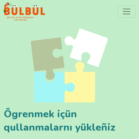
Ögrenmek içün
qullanmalarnı yükleñiz