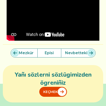
Mezkür
Episi
Nevbetteki
Yañı sözlerni sözlügimizden
ögreniñiz
KEÇMEK