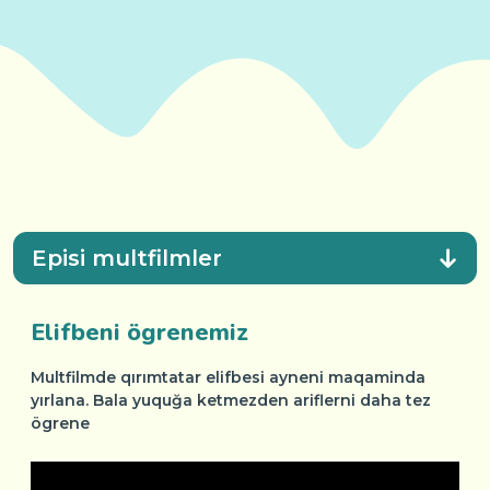
Episi multfilmler
Elifbeni ögrenemiz
Multfilmde qırımtatar elifbesi ayneni maqaminda
yırlana. Bala yuquğa ketmezden ariflerni daha tez
ögrene