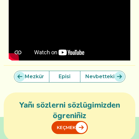
Mezkür
Episi
Nevbetteki
Yañı sözlerni sözlügimizden
ögreniñiz
KEÇMEK