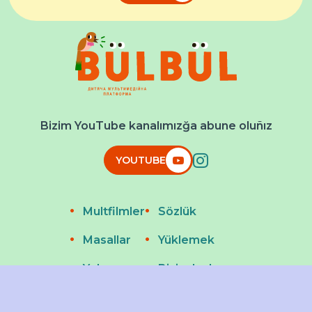
Bizim YouTube kanalımızğa abune oluñız
YOUTUBE
Multfilmler
Sözlük
Masallar
Yüklemek
Yırlar
Bizim leyhamız
© 2026 Bülbül
Designed and developed by
Raccoon Depot