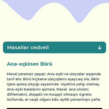
Masallar cedveli
Ana-eçkinen Börü
Masal yaramaz qaşqır, Ana-eçki ve ulaçıqlar aqqında
tarif ete. Börü kiçkene ulaçıqlarnı aşaycaq ola, lâkin
Qara qulaq ulaçığı sayesinde niyetine yetip olamay.
Ana-eçki balalarını qurtara. Masal ana sözüni
diñlemekni, diqqatlı ve muqayt olmaqnı ögrete.
Soñunda, er vaqıt olğanı kibi, eyilik yamanlıqnı yeñe.