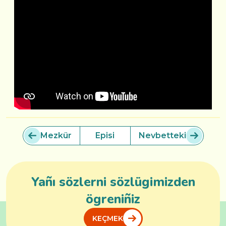
Mezkür
Episi
Nevbetteki
Yañı sözlerni sözlügimizden
ögreniñiz
KEÇMEK