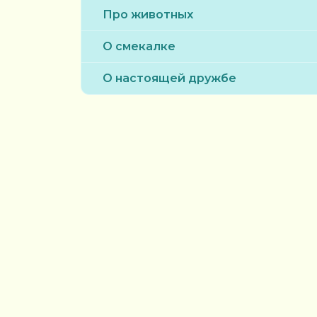
Про животных
О смекалке
О настоящей дружбе