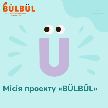
Місія проекту «BÜLBÜL»