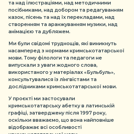
та над ілюстраціями, над методичними
посібниками, над добором та редагуванням
казок, пісень та над їх перекладами, над
створенням та аранжуванням музики, над
анімацією та дубляжем.
Ми були свідомі труднощів, які виникнуть
насамперед з нормами кримськотатарської
мови. Тому філологи та педагоги не
випускали з уваги жодного слова,
використаного у матеріалах «Бульбуль»,
консультувалися із лінгвістами та
дослідниками кримськотатарської мови.
У проєкті ми застосували
кримськотатарську абетку в латинській
графіці, затверджену після 1997 року,
оскільки вважаємо, що вона найповніше
відображає всі особливості