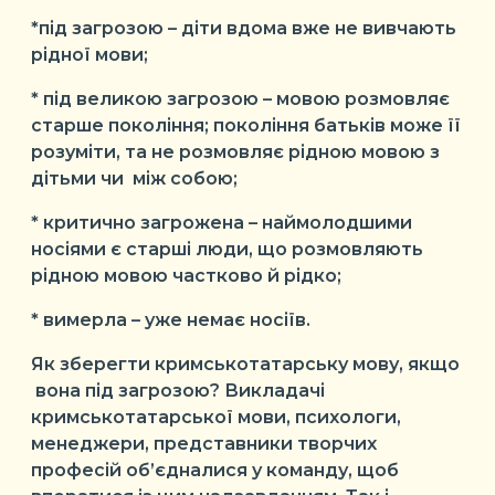
*під загрозою – діти вдома вже не вивчають
рідної мови;
* під великою загрозою – мовою розмовляє
старше покоління; покоління батьків може її
розуміти, та не розмовляє рідною мовою з
дітьми чи між собою;
* критично загрожена – наймолодшими
носіями є старші люди, що розмовляють
рідною мовою частково й рідко;
* вимерла – уже немає носіїв.
Як зберегти кримськотатарську мову, якщо
вона під загрозою? Викладачі
кримськотатарської мови, психологи,
менеджери, представники творчих
професій об’єдналися у команду, щоб