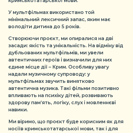
кримськотатарської мови.
У мультфільмах використано той
мінімальний лексичний запас, яким має
володіти дитина до 5 років.
Створюючи проєкт, ми опиралися на дві
засади: якість та унікальність. На відміну від
дубльованих мультфільмів, ми увели
автентичних героїв і визначили для них
єдине місце дії – Крим. Особливу увагу
надали музичному супроводу: у
мультфільмах звучить винятково
автентична музика. Такі фільми позитивно
впливають на психіку дітей, розвивають
здорову пам’ять, логіку, слух і мовленнєві
навики.
Ми віримо, що проєкт буде корисним як для
носіїв кримськотатарської мови, так і для