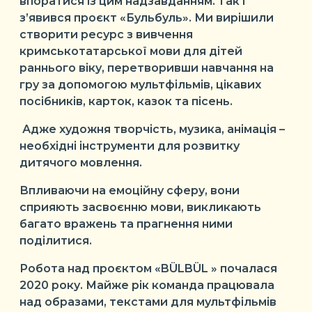
впоратися із цим надзавданням. Так і
з’явився проєкт «Бульбуль». Ми вирішили
створити ресурс з вивчення
кримськотатарської мови для дітей
раннього віку, перетворивши навчання на
гру за допомогою мультфільмів, цікавих
посібників, карток, казок та пісень.
Адже художня творчість, музика, анімація –
необхідні інструменти для розвитку
дитячого мовлення.
Впливаючи на емоційну сферу, вони
сприяють засвоєнню мови, викликають
багато вражень та прагнення ними
поділитися.
Робота над проєктом «BÜLBÜL » почалася
2020 року. Майже рік команда працювала
над образами, текстами для мультфільмів