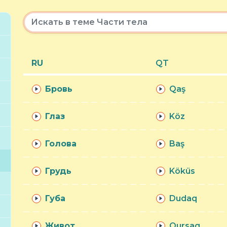
RU
QT
Бровь
Qaş
Глаз
Köz
Голова
Baş
Грудь
Köküs
Губа
Dudaq
Живот
Qursaq