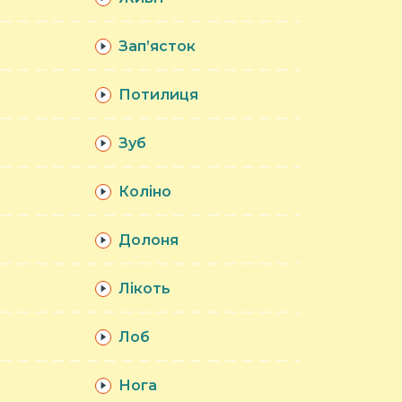
Зап’ясток
Потилиця
Зуб
Коліно
Долоня
Лікоть
Лоб
Нога