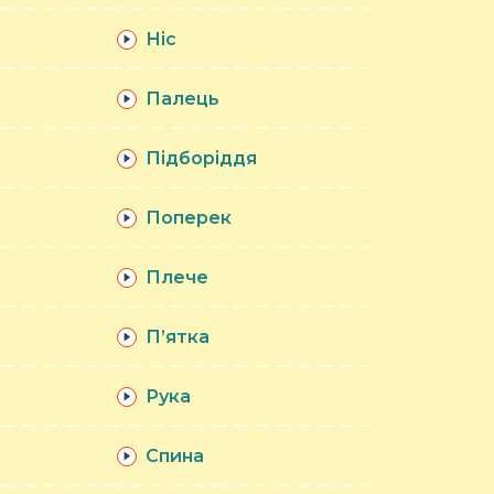
Ніс
Палець
Підборіддя
Поперек
Плече
П’ятка
Рука
Спина