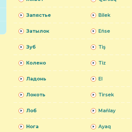
Запястье
Bilek
Затылок
Eñse
Зуб
Tiş
Колено
Tiz
Ладонь
El
Локоть
Tirsek
Лоб
Mañlay
Нога
Ayaq