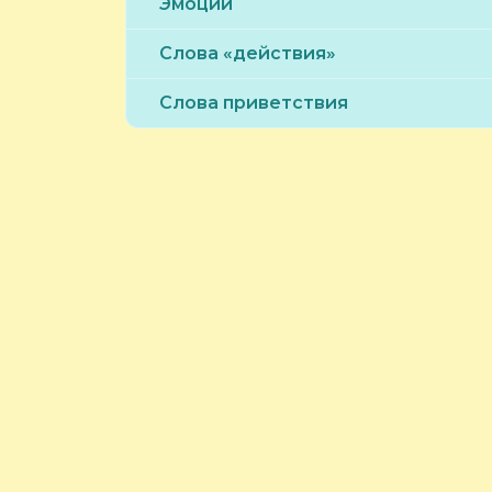
Эмоции
Слова «действия»
Слова приветствия