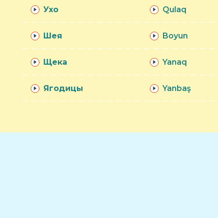
Ухо
Qulaq
Шея
Boyun
Щека
Yanaq
Ягодицы
Yanbaş
месте с нашим словарём
Подписывайтесь на наш YouTube канал
YOUTUBE