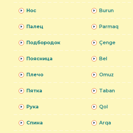
Нос
Burun
Палец
Parmaq
Подбородок
Çenge
Поясница
Bel
Плечо
Omuz
Пятка
Taban
Рука
Qol
Спина
Arqa