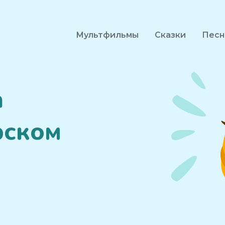
Мультфильмы
Сказки
Песн
а
рском