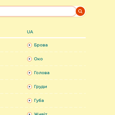
UA
Брова
Око
Голова
Груди
Губа
Живіт