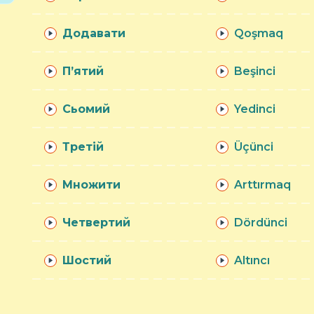
Додавати
Qoşmaq
П’ятий
Beşinci
Сьомий
Yedinci
Третій
Üçünci
Множити
Arttırmaq
Четвертий
Dördünci
Шостий
Altıncı