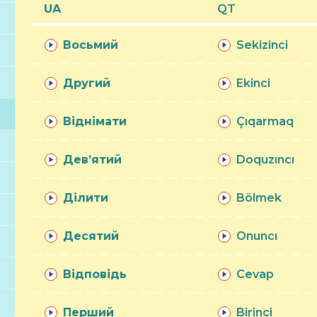
UA
QT
Восьмий
Sekizinci
Другий
Ekinci
Віднімати
Çıqarmaq
Дев’ятий
Doquzıncı
Ділити
Bölmek
Десятий
Onuncı
Відповідь
Cevap
Перший
Birinci